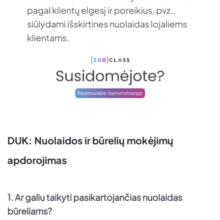
pagal klientų elgesį ir poreikius, pvz.,
siūlydami išskirtines nuolaidas lojaliems
klientams.
DUK: Nuolaidos ir būrelių mokėjimų
apdorojimas
1. Ar galiu taikyti pasikartojančias nuolaidas
būreliams?