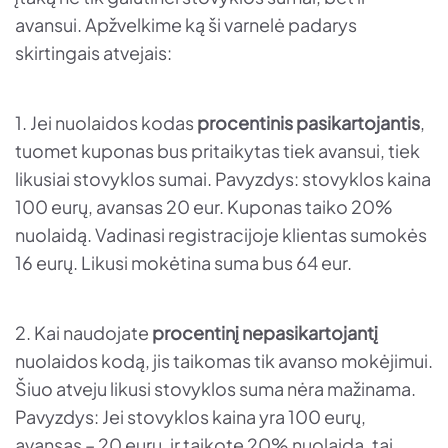
avansui. Apžvelkime ką ši varnelė padarys
skirtingais atvejais:
1. Jei nuolaidos kodas
procentinis pasikartojantis
,
tuomet kuponas bus pritaikytas tiek avansui, tiek
likusiai stovyklos sumai. Pavyzdys: stovyklos kaina
100 eurų, avansas 20 eur. Kuponas taiko 20%
nuolaidą. Vadinasi registracijoje klientas sumokės
16 eurų. Likusi mokėtina suma bus 64 eur.
2. Kai naudojate
procentinį
nepasikartojantį
nuolaidos kodą, jis taikomas tik avanso mokėjimui.
Šiuo atveju likusi stovyklos suma nėra mažinama.
Pavyzdys: Jei stovyklos kaina yra 100 eurų,
avansas – 20 eurų, ir taikote 20% nuolaidą, tai