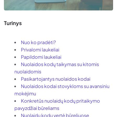
Turinys
Nuo ko pradėti?
Privalomi laukeliai
Papildomi laukeliai
Nuolaidos kodų taikymas su kitomis
nuolaidomis
Pasikartojantys nuolaidos kodai
Nuolaidos kodai stovykloms su avansiniu
mokėjimu
Konkretūs nuolaidų kodų pritaikymo
pavyzdžiai būreliams
Nuolaidų kodų vertė būreliuose