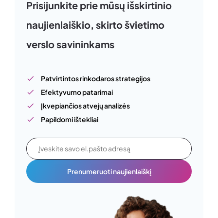
Prisijunkite prie mūsų išskirtinio
naujienlaiškio, skirto švietimo
verslo savininkams
Patvirtintos rinkodaros strategijos
Efektyvumo patarimai
Įkvepiančios atvejų analizės
Papildomi ištekliai
Prenumeruoti naujienlaiškį