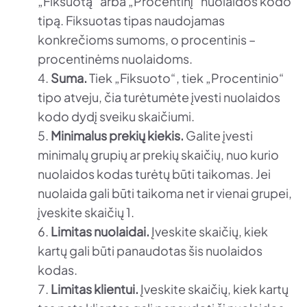
„Fiksuotą“ arba „Procentinį“ nuolaidos kodo
tipą. Fiksuotas tipas naudojamas
konkrečioms sumoms, o procentinis –
procentinėms nuolaidoms.
Suma.
Tiek „Fiksuoto“, tiek „Procentinio“
tipo atveju, čia turėtumėte įvesti nuolaidos
kodo dydį sveiku skaičiumi.
Minimalus prekių kiekis.
Galite įvesti
minimalų grupių ar prekių skaičių, nuo kurio
nuolaidos kodas turėtų būti taikomas. Jei
nuolaida gali būti taikoma net ir vienai grupei,
įveskite skaičių 1.
Limitas nuolaidai.
Įveskite skaičių, kiek
kartų gali būti panaudotas šis nuolaidos
kodas.
Limitas klientui.
Įveskite skaičių, kiek kartų