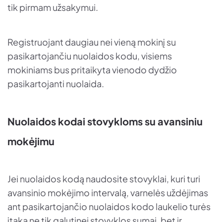
tik pirmam užsakymui.
Registruojant daugiau nei vieną mokinį su
pasikartojančiu nuolaidos kodu, visiems
mokiniams bus pritaikyta vienodo dydžio
pasikartojanti nuolaida.
Nuolaidos kodai stovykloms su avansiniu
mokėjimu
Jei nuolaidos kodą naudosite stovyklai, kuri turi
avansinio mokėjimo intervalą, varnelės uždėjimas
ant pasikartojančio nuolaidos kodo laukelio turės
įtaką ne tik galutinei stovyklos sumai, bet ir