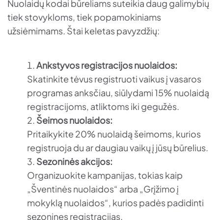
Nuolaidų kodai būreliams suteikia daug galimybių
tiek stovykloms, tiek popamokiniams
užsiėmimams. Štai keletas pavyzdžių:
Ankstyvos registracijos nuolaidos:
Skatinkite tėvus registruoti vaikus į vasaros
programas anksčiau, siūlydami 15% nuolaidą
registracijoms, atliktoms iki gegužės.
Šeimos nuolaidos:
Pritaikykite 20% nuolaidą šeimoms, kurios
registruoja du ar daugiau vaikų į jūsų būrelius.
Sezoninės akcijos:
Organizuokite kampanijas, tokias kaip
„Šventinės nuolaidos“ arba „Grįžimo į
mokyklą nuolaidos“, kurios padės padidinti
sezonines registracijas.