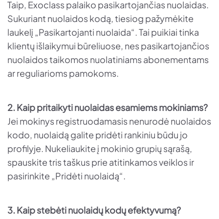
Taip, Exoclass palaiko pasikartojančias nuolaidas.
Sukuriant nuolaidos kodą, tiesiog pažymėkite
laukelį „Pasikartojanti nuolaida“. Tai puikiai tinka
klientų išlaikymui būreliuose, nes pasikartojančios
nuolaidos taikomos nuolatiniams abonementams
ar reguliarioms pamokoms.
2. Kaip pritaikyti nuolaidas esamiems mokiniams?
Jei mokinys registruodamasis nenurodė nuolaidos
kodo, nuolaidą galite pridėti rankiniu būdu jo
profilyje. Nukeliaukite į mokinio grupių sąrašą,
spauskite tris taškus prie atitinkamos veiklos ir
pasirinkite „Pridėti nuolaidą“.
3. Kaip stebėti nuolaidų kodų efektyvumą?