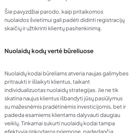
Šie pavyzdžiai parodo, kaip pritaikomos
nuolaidos švietimui gali padėti didinti registracijų
skaičių ir užtikrinti klientų pasitenkinimą.
Nuolaidų kodų vertė būreliuose
Nuolaidų kodai būreliams atveria naujas galimybes
pritraukti ir išlaikyti klientus, taikant
individualizuotas nuolaidų strategijas. Jie ne tik
skatina naujus klientus išbandyti jūsų pasiūlymus
su mažesnėmis pradėtinėmis investicijomis, bet ir
padeda esamiems klientams dalyvauti daugiau
veiklų. Tinkamai sukurti nuolaidų kodai tampa
efektyvia rinkodaros priemone, padedančia