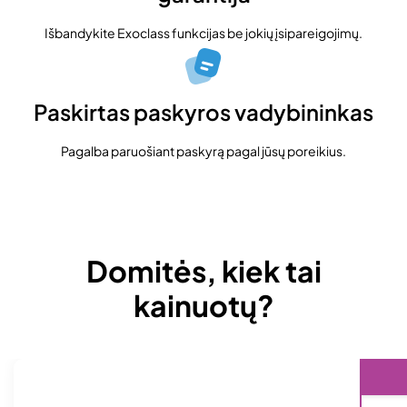
Išbandykite Exoclass funkcijas be jokių įsipareigojimų.
Paskirtas paskyros vadybininkas
Pagalba paruošiant paskyrą pagal jūsų poreikius.
Domitės, kiek tai
kainuotų?