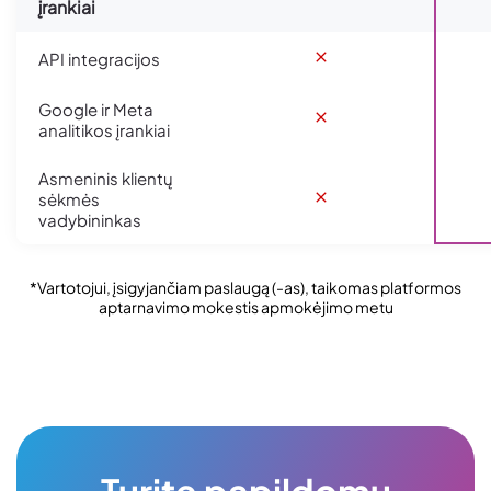
įrankiai
API integracijos
Google ir Meta
analitikos įrankiai
Asmeninis klientų
sėkmės
vadybininkas
*Vartotojui, įsigyjančiam paslaugą (-as), taikomas platformos
aptarnavimo mokestis apmokėjimo metu