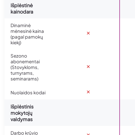
Išplėstinė
kainodara
Dinaminė
mėnesinė kaina
(pagal pamokų
kiekį)
Sezono
abonementai
(Stovykloms,
turnyrams,
seminarams)
Nuolaidos kodai
Išplėstinis
mokytojų
valdymas
Darbo krūvio