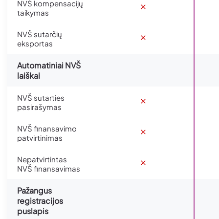
NVŠ kompensacijų
taikymas
NVŠ sutarčių
eksportas
Automatiniai NVŠ
laiškai
NVŠ sutarties
pasirašymas
NVŠ finansavimo
patvirtinimas
Nepatvirtintas
NVŠ finansavimas
Pažangus
registracijos
puslapis