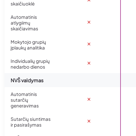
skaičiuoklė
Automatinis
atlygiimų
skaičiavimas
Mokytojo grupių
įplaukų analitika
Individualių grupių
nedarbo dienos
NVŠ valdymas
Automatinis
sutarčių
generavimas
Sutarčių siuntimas
ir pasirašymas