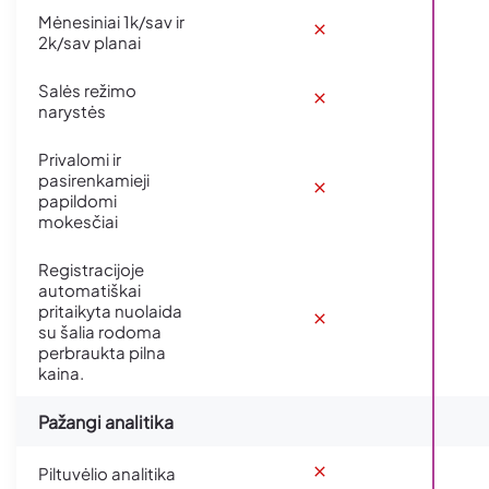
Mėnesiniai 1k/sav ir
2k/sav planai
Salės režimo
narystės
Privalomi ir
pasirenkamieji
papildomi
mokesčiai
Registracijoje
automatiškai
pritaikyta nuolaida
su šalia rodoma
perbraukta pilna
kaina.
Pažangi analitika
Piltuvėlio analitika