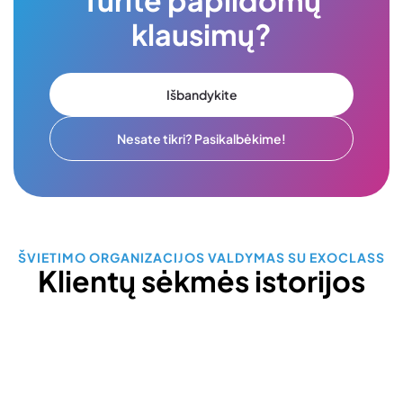
Turite papildomų
klausimų?
Išbandykite
Nesate tikri? Pasikalbėkime!
ŠVIETIMO ORGANIZACIJOS VALDYMAS SU EXOCLASS
Klientų sėkmės istorijos