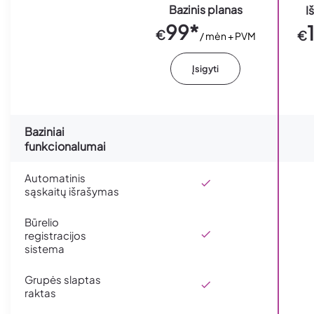
Bazinis planas
I
99*
€
€
/ mėn + PVM
Įsigyti
Baziniai
funkcionalumai
Automatinis
sąskaitų išrašymas
Būrelio
registracijos
sistema
Grupės slaptas
raktas