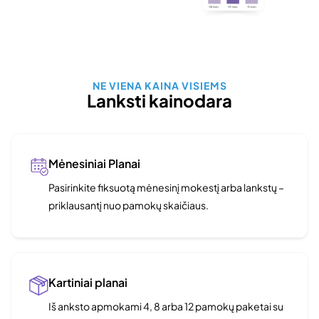
NE VIENA KAINA VISIEMS
Lanksti kainodara
Mėnesiniai Planai
Pasirinkite fiksuotą mėnesinį mokestį arba lankstų –
priklausantį nuo pamokų skaičiaus.
Kartiniai planai
Iš anksto apmokami 4, 8 arba 12 pamokų paketai su