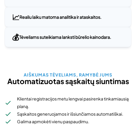
📈
Realiu laiku matoma analitika ir ataskaitos.
💰
Tėveliams suteikiama lanksti būrelio kainodara.
AIŠKUMAS TĖVELIAMS, RAMYBĖ JUMS
Automatizuotas sąskaitų siuntimas
Klientai registracijos metu lengvai pasirenka tinkamiausią
planą.
Sąskaitos generuojamos ir išsiunčiamos automatiškai.
Galima apmokėti vienu paspaudimu.