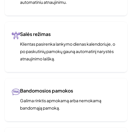
automatiniu atnaujinimu.
Salės režimas
Klientas pasirenka lankymo dienas kalendoriuje, o
po paskutinių pamokų gauną automatinį narystės
atnaujinimo laišką.
Bandomosios pamokos
Galima rinktis apmokamą arba nemokamą
bandomąją pamoką.