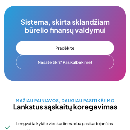
Sistema, skirta sklandžiam
būrelio finansų valdymui
Pradėkite
Nesate tikri? Pasikalbėkime!
MAŽIAU PAINIAVOS, DAUGIAU PASITIKĖJIMO
Lankstus sąskaitų koregavimas
Lengvai taikykite vienkartines arba pasikartojančias