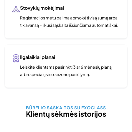
Stovyklų mokėjimai
Registracijos metu galima apmokėti visą sumą arba
tik avansą – likusi sąskaita išsiunčiama automatiškai.
Ilgalaikiai planai
Leiskite klientams pasirinkti 3 ar 6 mėnesių planą
arba specialų viso sezono pasiūlymą.
BŪRELIO SĄSKAITOS SU EXOCLASS
Klientų sėkmės istorijos