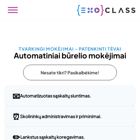
TVARKINGI MOKĖJIMAI – PATENKINTI TĖVAI
Automatiniai būrelio mokėjimai
Nesate tikri? Pasikalbėkime!
📧
Automatizuotas sąskaitų siuntimas.
⏰
Skolininkų administravimas ir priminimai.
✏️
Lankstus sąskaitų koregavimas.