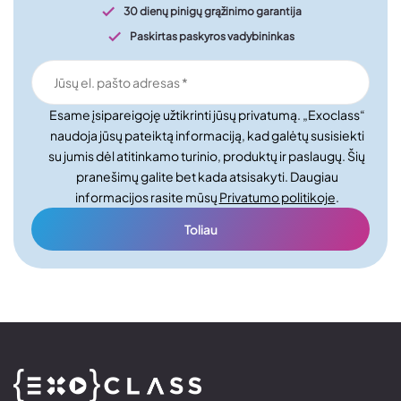
30 dienų pinigų grąžinimo garantija
Paskirtas paskyros vadybininkas
Esame įsipareigoję užtikrinti jūsų privatumą. „Exoclass“
naudoja jūsų pateiktą informaciją, kad galėtų susisiekti
su jumis dėl atitinkamo turinio, produktų ir paslaugų. Šių
pranešimų galite bet kada atsisakyti. Daugiau
informacijos rasite mūsų
Privatumo politikoje
.