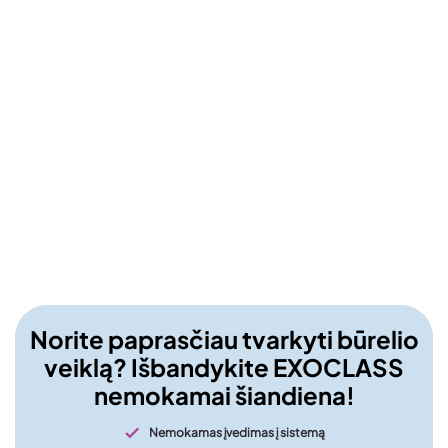
Norite paprasčiau tvarkyti būrelio
veiklą? Išbandykite EXOCLASS
nemokamai šiandiena!
Nemokamas įvedimas į sistemą