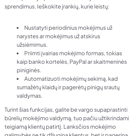
sprendimus. Ieškokite įrankių, kurie leistų:
Nustatyti periodinius mokėjimus už
narystes ar mokėjimus už atskirus
užsiėmimus.
Priimti įvairias mokėjimo formas, tokias
kaip banko kortelės, PayPal ar skaitmeninės
piniginės.
Automatizuoti mokėjimų sekimą, kad
sumažėtų klaidų ir pagerėtų pinigų srautų
valdymas.
Turint šias funkcijas, galite be vargo supaprastinti
būrelių mokėjimo valdymą, tuo pačiu užtikrindami
teigiamą klientų patirtį. Lanksčios mokėjimo
galimybės ne tik džiugina klientus, bet ir pagerina