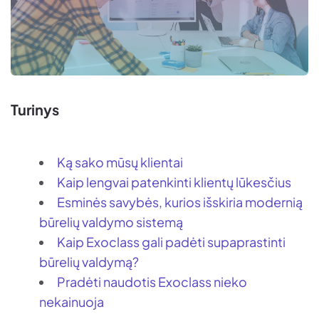
Turinys
Ką sako mūsų klientai
Kaip lengvai patenkinti klientų lūkesčius
Esminės savybės, kurios išskiria modernią
būrelių valdymo sistemą
Kaip Exoclass gali padėti supaprastinti
būrelių valdymą?
Pradėti naudotis Exoclass nieko
nekainuoja