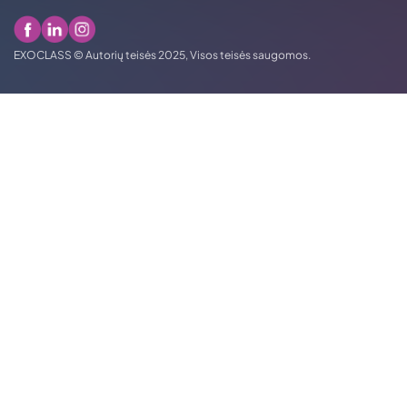
EXOCLASS © Autorių teisės 2025, Visos teisės saugomos.