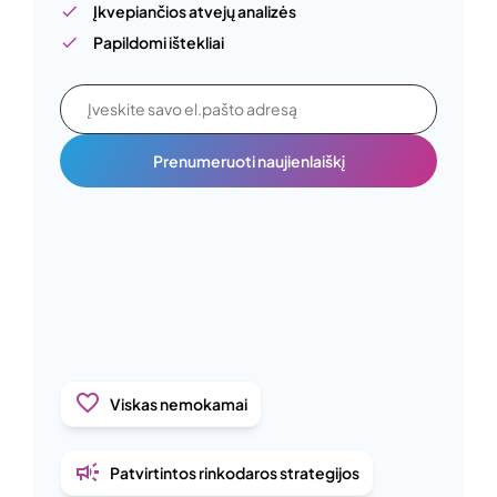
Įkvepiančios atvejų analizės
Papildomi ištekliai
Prenumeruoti naujienlaiškį
Viskas nemokamai
Patvirtintos rinkodaros strategijos