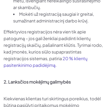
metu, išvengiant nereikalingo susirašinėjimo
ar skambučių.
Mokėti už registraciją saugiai ir greitai,
sumažinant administracinį darbo krūvį.
Effektyvios registracijos nėra vien tik apie
patogumą – jos gali ženkliai padidinti klientų
registracijų skaičių, pašalinant kliūtis. Tyrimai rodo,
kad įmonės, kurios siūlo supaprastintas
registracijos sistemas, patiria
20 % klientų
pasitenkinimo padidėjimą.
2. Lanksčios mokėjimų galimybės
Kiekvienas klientas turi skirtingus poreikius, todėl
būtina pasiūlyti pritaikomus mokėjimo