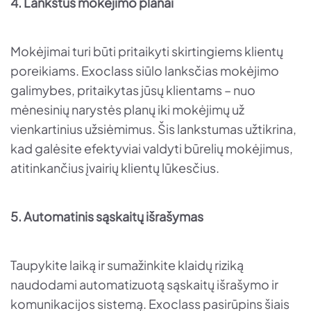
4. Lankstūs mokėjimo planai
Mokėjimai turi būti pritaikyti skirtingiems klientų
poreikiams. Exoclass siūlo lanksčias mokėjimo
galimybes, pritaikytas jūsų klientams – nuo
mėnesinių narystės planų iki mokėjimų už
vienkartinius užsiėmimus. Šis lankstumas užtikrina,
kad galėsite efektyviai valdyti būrelių mokėjimus,
atitinkančius įvairių klientų lūkesčius.
5. Automatinis sąskaitų išrašymas
Taupykite laiką ir sumažinkite klaidų riziką
naudodami automatizuotą sąskaitų išrašymo ir
komunikacijos sistemą. Exoclass pasirūpins šiais