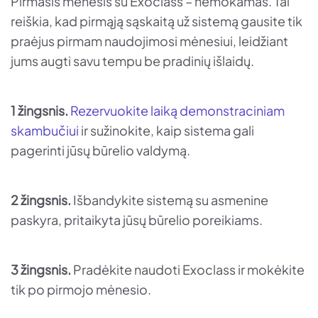
Pirmasis mėnesis su Exoclass – nemokamas. Tai
reiškia, kad pirmąją sąskaitą už sistemą gausite tik
praėjus pirmam naudojimosi mėnesiui, leidžiant
jums augti savu tempu be pradinių išlaidų.
1 žingsnis.
Rezervuokite laiką demonstraciniam
skambučiui
ir sužinokite, kaip sistema gali
pagerinti jūsų būrelio valdymą.
2 žingsnis.
Išbandykite sistemą su asmenine
paskyra, pritaikyta jūsų būrelio poreikiams.
3 žingsnis.
Pradėkite naudoti Exoclass ir mokėkite
tik po pirmojo mėnesio.