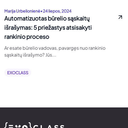
•
Marija Urbelionienė
24 liepos, 2024
Automatizuotas būrelio sąskaitų
išrašymas: 5 priežastys atsisakyti
rankinio proceso
Ar esate būrelio vadovas, pavargęs nuo rankinio
sąskaitų išrašymo? Jūs...
EXOCLASS