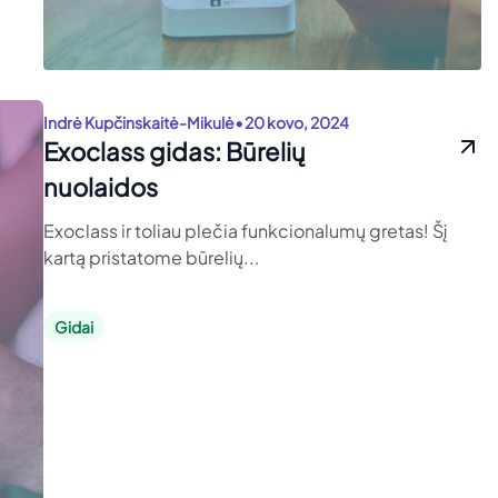
•
Indrė Kupčinskaitė-Mikulė
20 kovo, 2024
Exoclass gidas: Būrelių
nuolaidos
Exoclass ir toliau plečia funkcionalumų gretas! Šį
kartą pristatome būrelių...
Gidai