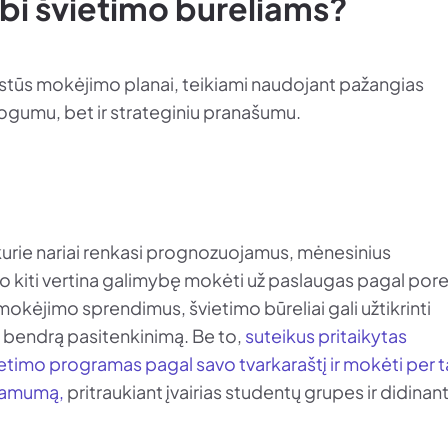
rbi švietimo būreliams?
stūs mokėjimo planai, teikiami naudojant pažangias
ogumu, bet ir strateginiu pranašumu.
Kai kurie nariai renkasi prognozuojamus, mėnesinius
o kiti vertina galimybę mokėti už paslaugas pagal porei
mokėjimo sprendimus, švietimo būreliai gali užtikrinti
t bendrą pasitenkinimą. Be to,
suteikus pritaikytas
ietimo programas pagal savo tvarkaraštį ir mokėti per 
inamumą,
pritraukiant įvairias studentų grupes ir didinan