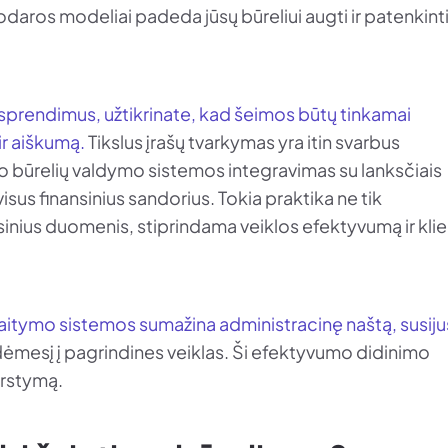
odaros modeliai padeda jūsų būreliui augti ir patenkint
sprendimus, užtikrinate, kad šeimos būtų tinkamai
ir aiškumą.
Tikslus įrašų tvarkymas yra itin svarbus
būrelių valdymo sistemos integravimas su lanksčiais
i visus finansinius sandorius. Tokia praktika ne tik
ansinius duomenis, stiprindama veiklos efektyvumą ir kli
skaitymo sistemos sumažina administracinę naštą, susiju
 dėmesį į pagrindines veiklas. Ši efektyvumo didinimo
irstymą.