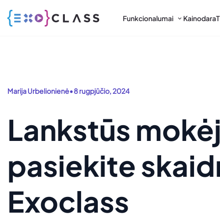
Funkcionalumai
Kainodara
T
•
Marija Urbelionienė
8 rugpjūčio, 2024
Lankstūs mokėj
pasiekite skaid
Exoclass