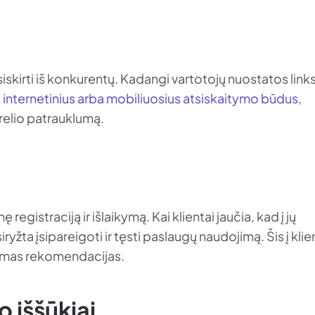
siskirti iš konkurentų. Kadangi vartotojų nuostatos links
internetinius arba mobiliuosius atsiskaitymo būdus
,
ūrelio patrauklumą.
gistraciją ir išlaikymą. Kai klientai jaučia, kad į jų
iryžta įsipareigoti ir tęsti paslaugų naudojimą. Šis į kli
giamas rekomendacijas.
 iššūkiai