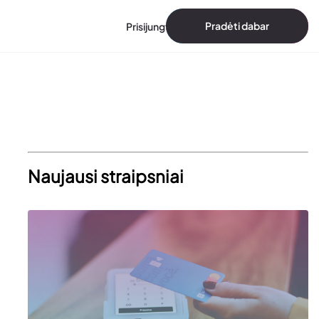
Pradėti dabar
Prisijungti
Naujausi straipsniai