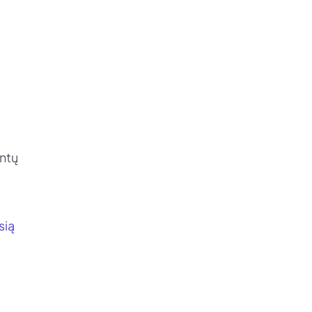
i
entų
sią