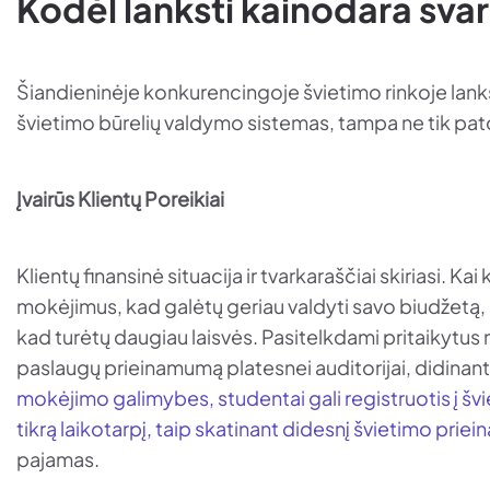
Kodėl lanksti kainodara sva
Šiandieninėje konkurencingoje švietimo rinkoje lank
švietimo būrelių valdymo sistemas, tampa ne tik pat
Įvairūs Klientų Poreikiai
Klientų finansinė situacija ir tvarkaraščiai skiriasi. 
mokėjimus, kad galėtų geriau valdyti savo biudžetą, 
kad turėtų daugiau laisvės. Pasitelkdami pritaikytus 
paslaugų prieinamumą platesnei auditorijai, didinan
mokėjimo galimybes, studentai gali registruotis į šv
tikrą laikotarpį, taip skatinant didesnį švietimo prie
pajamas.