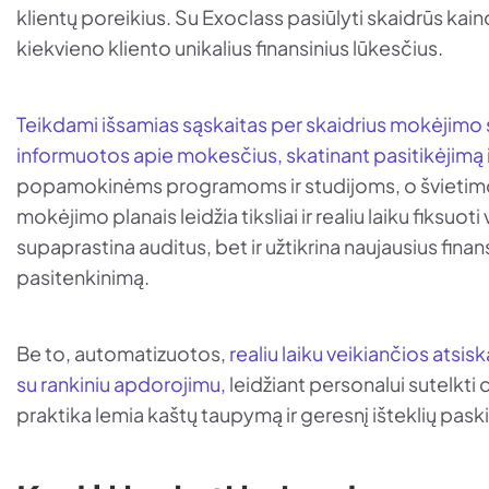
klientų poreikius. Su Exoclass pasiūlyti skaidrūs kain
kiekvieno kliento unikalius finansinius lūkesčius.
Teikdami išsamias sąskaitas per skaidrius mokėjimo 
informuotos apie mokesčius, skatinant pasitikėjimą 
popamokinėms programoms ir studijoms, o švietimo 
mokėjimo planais leidžia tiksliai ir realiu laiku fiksuot
supaprastina auditus, bet ir užtikrina naujausius fin
pasitenkinimą.
Be to, automatizuotos,
realiu laiku veikiančios atsi
su rankiniu apdorojimu,
leidžiant personalui sutelkti
praktika lemia kaštų taupymą ir geresnį išteklių pask