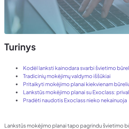
Turinys
Kodėl lanksti kainodara svarbi švietimo būre
Tradicinių mokėjimų valdymo iššūkiai
Pritaikyti mokėjimo planai kiekvienam būreli
Lankstūs mokėjimo planai su Exoclass: priva
Pradėti naudotis Exoclass nieko nekainuoja
Lankstūs mokėjimo planai tapo pagrindu švietimo būr