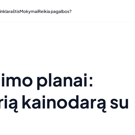
inklaraštis
Mokymai
Reikia pagalbos?
imo planai:
rią kainodarą su