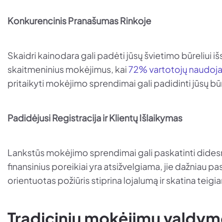
Konkurencinis Pranašumas Rinkoje
Skaidri kainodara gali padėti jūsų švietimo būreliui iš
skaitmeninius mokėjimus, kai
72% vartotojų naudoja 
pritaikyti mokėjimo sprendimai gali padidinti jūsų b
Padidėjusi Registracija ir Klientų Išlaikymas
Lankstūs mokėjimo sprendimai gali paskatinti didesnę re
finansinius poreikiai yra atsižvelgiama, jie dažniau pas
orientuotas požiūris stiprina lojalumą ir skatina tei
Tradicinių mokėjimų valdymo