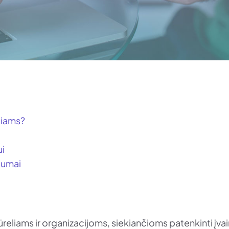
liams?
ui
lumai
eliams ir organizacijoms, siekiančioms patenkinti įvai