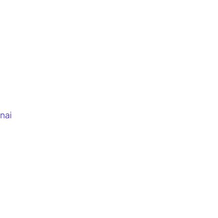
nai
i