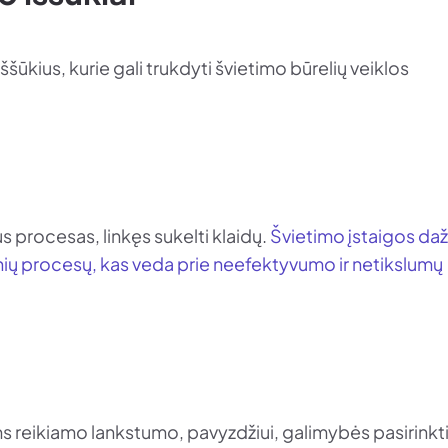
šūkius, kurie gali trukdyti švietimo būrelių veiklos
us procesas, linkęs sukelti klaidų.
Švietimo įstaigos daž
nių procesų, kas veda prie neefektyvumo ir netikslumų
s reikiamo lankstumo, pavyzdžiui, galimybės pasirinkt