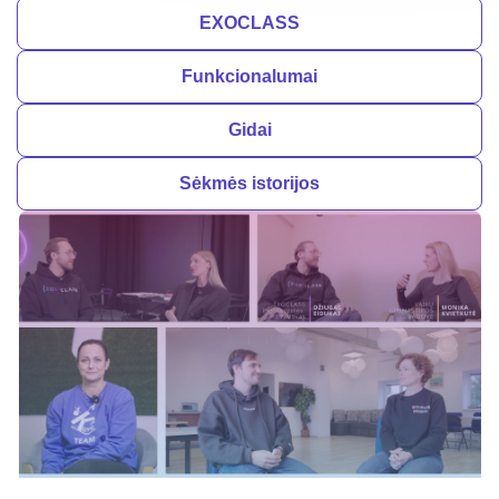
EXOCLASS
Funkcionalumai
Gidai
Sėkmės istorijos