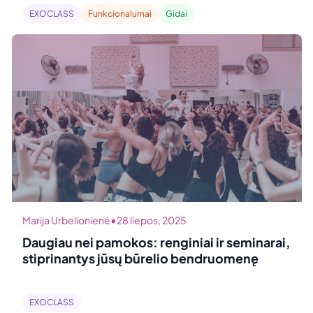
EXOCLASS
Funkcionalumai
Gidai
•
Marija Urbelionienė
28 liepos, 2025
Daugiau nei pamokos: renginiai ir seminarai,
stiprinantys jūsų būrelio bendruomenę
EXOCLASS