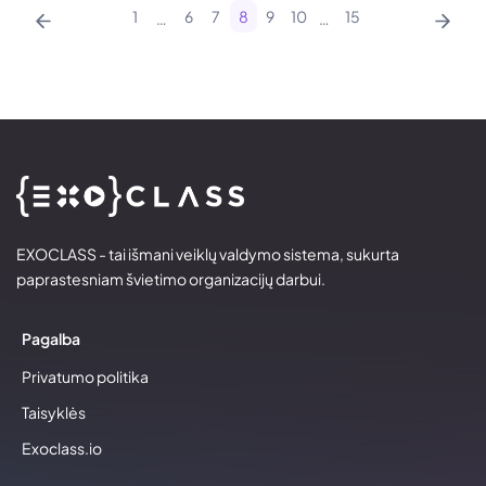
1
6
7
8
9
10
15
…
…
EXOCLASS - tai išmani veiklų valdymo sistema, sukurta
paprastesniam švietimo organizacijų darbui.
Pagalba
Privatumo politika
Taisyklės
Exoclass.io