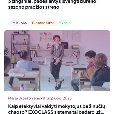
3 žingsniai, padėsiantys išvengti būrelio
sezono pradžios streso
EXOCLASS
Funkcionalumai
Gidai
•
Marija Urbelionienė
11 rugpjūčio, 2025
Kaip efektyviai valdyti mokytojus be žinučių
chaoso? EXOCLASS sistema tai padaro už