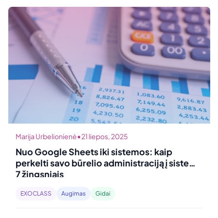
•
Marija Urbelionienė
21 liepos, 2025
Nuo Google Sheets iki sistemos: kaip
perkelti savo būrelio administraciją į sistemą
7 žingsniais
EXOCLASS
Augimas
Gidai